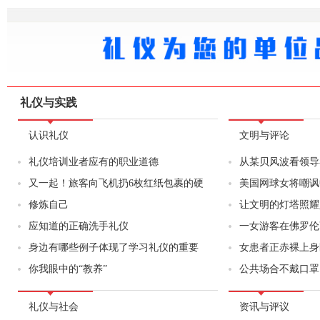
时间：
未来之舟网站服务器上周三晚被黑，经过
几天的处理，现已恢复正常
礼仪与实践
认识礼仪
文明与评论
礼仪培训业者应有的职业道德
从某贝风波看领导
又一起！旅客向飞机扔6枚红纸包裹的硬
美国网球女将嘲讽
修炼自己
让文明的灯塔照耀
应知道的正确洗手礼仪
一女游客在佛罗伦
身边有哪些例子体现了学习礼仪的重要
女患者正赤裸上身
你我眼中的“教养”
公共场合不戴口罩
礼仪与社会
资讯与评议