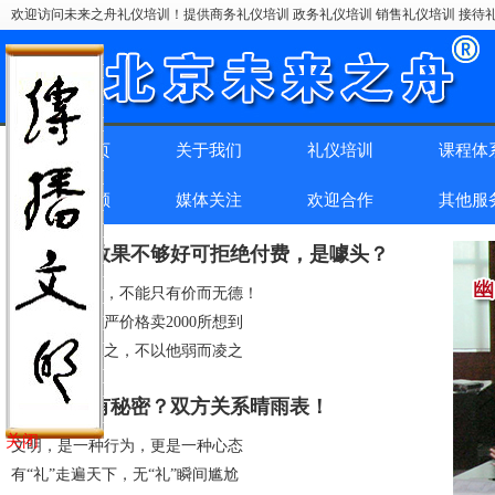
欢迎访问未来之舟礼仪培训！提供商务礼仪培训 政务礼仪培训 销售礼仪培训 接待礼
网站首页
关于我们
礼仪培训
课程体
精彩回顾
媒体关注
欢迎合作
其他服
礼仪培训效果不够好可拒绝付费，是噱头？
商务礼仪培训，不能只有价而无德！
医护礼仪与尊严价格卖2000所想到
不以己强而恃之，不以他弱而凌之
怎么握手有秘密？双方关系晴雨表！
关闭
文明，是一种行为，更是一种心态
有“礼”走遍天下，无“礼”瞬间尴尬