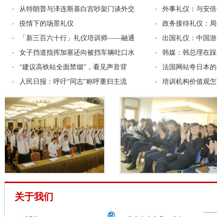
从特朗普与泽连斯基白宫吵架门谈外交
外事礼仪：与安倍
疫情下的场景礼仪
政务接待礼仪：局
「新三百六十行」礼仪培训师——融通
出国礼仪：中国游
女子挡道指挥加塞还向被挡车辆吐口水
韩媒：韩总理在踩
“建议高铁站全面禁烟”，看见声音背
法国网站夸日本的
人民日报：呼吁“同志”称呼重归主流
培训机构价值观怎
关于我们