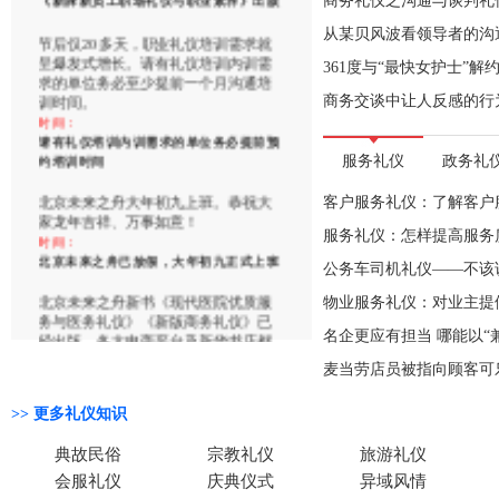
节后仅20多天，职业礼仪培训需求就
商务礼仪之沟通与谈判礼
呈爆发式增长。请有礼仪培训内训需
从某贝风波看领导者的沟
求的单位务必至少提前一个月沟通培
训时间。
361度与“最快女护士”
时间：
请有礼仪培训内训需求的单位务必提前预
商务交谈中让人反感的行
约培训时间
北京未来之舟大年初九上班。恭祝大
服务礼仪
政务礼
家龙年吉祥、万事如意！
时间：
客户服务礼仪：了解客户
北京未来之舟已放假，大年初九正式上班
服务礼仪：怎样提高服务
北京未来之舟新书《现代医院优质服
公务车司机礼仪——不该
务与医务礼仪》《新版商务礼仪》已
经出版，各大电商平台及新华书店都
物业服务礼仪：对业主提
已有售。
名企更应有担当 哪能以“
时间：
北京未来之舟新书《现代医院优质服务与
麦当劳店员被指向顾客可
医务礼仪》《新版商务礼仪》已于7月出
版
>> 更多礼仪知识
未来之舟网站服务器上周三（5月24
典故民俗
宗教礼仪
旅游礼仪
日）晚被黑。经过几天紧急处理，现
已恢复正常。给大家带来的不便，深
会服礼仪
庆典仪式
异域风情
表歉意！