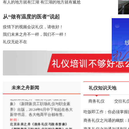
有人的地方就有江湖 有江湖的地方就有尴尬
因为专业，所以领先。2013年，未来
之舟就为北大首钢医院提供了两次培
训。2024年，北大首钢医院邀请未来
从“做有温度的医者”说起
之舟为其提供新职工培训（2批）。今
年，北大首钢医院又邀请未来之舟为
疫情下的视频会议礼仪，请收好！
经
其全院职工提供全年（分批）培训。
课
我们未来之舟不一样，我们不一样！
时间：
经过2013和2024年的合作，未来之舟今年
礼仪无处不在
再为北大首钢医院提供全年培训
北京未来之舟1月25日-2月4日放假。
在此期间有事您可以添加微信（微信
号13641230515）沟通。
时间：
北京未来之舟1月25日开始放假
未来之舟新闻
礼仪知识天地
北京未来之舟《政务礼仪与政务形
象》《新牌新员工职场礼仪与职业素
养》出版，2024年6月中下旬起在各大
商务礼仪
交往礼
新华书店、各大电商平台都有售。
时间：
吃饭即工作：你必须掌握
北京未来之舟《政务礼仪与政务形象》
《新牌新员工职场礼仪与职业素养》出版
商务礼仪之沟通的幽默：