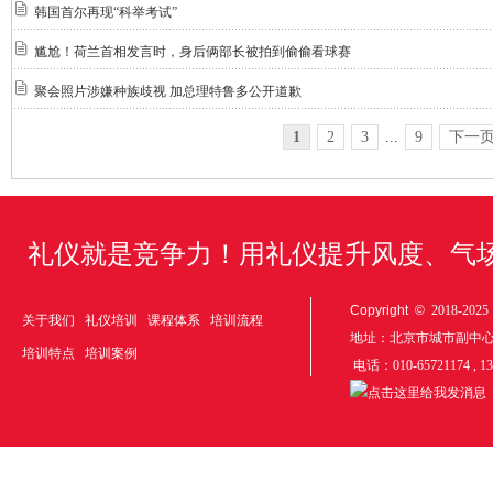
韩国首尔再现“科举考试”
尴尬！荷兰首相发言时，身后俩部长被拍到偷偷看球赛
聚会照片涉嫌种族歧视 加总理特鲁多公开道歉
1
2
3
...
9
下一页
礼仪就是竞争力！用礼仪提升风度、气
Copyright ©
2018-20
关于我们
礼仪培训
课程体系
培训流程
地址：北京市城市副中
培训特点
培训案例
电话：010-65721174 , 1