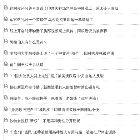
这时候还分尊卑贵贱！印度火葬场急聘高种姓员工，原因令人唏嘘
军官敬礼时一个带错仨 乌兹别克斯坦这一幕尴尬了
线上开会时亲吻妻子胸部视频网上疯传，阿根廷议员被停职
阿拉伯人有什么忌讳？
南加州大学教授课上说了一个中文词“那个”，因种族歧视被停课
荷兰国王和王后认错
“中国大使从人背上走过”照片被美澳政客非议 当地人反驳
担心新冠病毒传播，新西兰毛利人部落暂时禁止碰鼻礼
特朗普：就不跟你握手！佩洛西：老娘撕了你的讲稿！
“撒泡尿照照自己”成现实！印度街道装镜子防随地小便
沙特女性获“新权”：不用再和男性分开用餐
印度2名“贱民”送葬被禁用高种姓人专用马路，被迫扛尸体走泥路