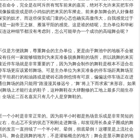
是在命令，完全是在呵斥所有驾车前来的嘉宾，绝对不允许来宾把车停
就像躲瘟疫或是哄小鸡似的把来宾的车撵走。前来参加舞会的人好像都
保安的奴才。而这些保安或门童的心态也确实高傲伟大，自我感觉过于
倒是一副帝王之躯、雁落平阳的感觉。这是谁的错呢，主办单位和华彬
宾连这种细节都没有考虑到，怎么可能举办一个成功的高端舞会呢？
不仅是方便跳舞，尊重舞会的主办单位，更是由于舞池中的地板不会被
没有任何一家能够细致到为来宾准备脱换舞鞋的场所，所以跳舞的来宾
接近停车场就是非常重要的了，因为为舞会制作的舞鞋是根本不适合在
停车场更应该紧邻舞场。可是主办单位为来宾准备的停车场距离舞场至
是平坦易行的柏油路或是硬砖石路倒也情有可原，偏偏这停车场正在进
往舞场的路只能用“路漫漫其修远兮，‘舞’将上下而求索”来形容。如果
制舞场上才能行走的鞋子，这种舞鞋在大肆翻修的工地上最多只能生存
：全场近二百名嘉宾只有几个人是穿舞鞋的。
至一个小时是非常正常的。因为前半小时都是热场音乐或是非常简短的
钟左右，在忐忑不安的状态下刚刚走进舞场，却发现用长条桌子圈成的舞
断的发言一直持续了一个半小时。晕倒，彻底晕倒！这哪里是上流社会
拍马。舞会是跳舞的地方，不是灌输概念的地方；舞会是显示舞姿的地