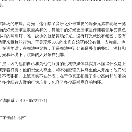
段。
察舞场的布局。灯光，这个除了音乐之外最重要的舞会元素在现场一览
会的灯光应该是浪漫柔和的，舞池中的灯光更应该是伴随着音乐变换色
各样的照明灯，唯一缺少的就是舞场灯光。没有灯光就没有氛围，没有
情哪来跳舞的行为。于是现场80%的来宾自始至终没有跳一支舞曲。他
，在讲笑话，在舞池中穿梭；于是舞池中到处都是丢弃的餐纸、酒杯和
灯光和环境下，跳舞的人好象在犯罪。
阶层，因为他们自己和为他们服务的机构或媒体其实并不懂得什么是上
何穿着打扮；他们想受人尊重，却不知应该先从尊重他人开始；他们想
灵不需张扬。上流其实不在外表，在于你真正把握了多少高尚和前沿的
了多少细致入微的行为准则，包容了多少高尚宽容的胸怀。
系：010－65721174）
工不懂邮件礼仪”