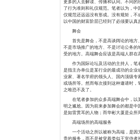
更多的人去解读、传播和认同。不同的
了行为准则和礼仪规范。笔者以为，中
仪规范还远远没有形成。没有规矩，不
以中国的财富阶层已经到了必须要认真
舞会
首先是舞会，不是高谈阔论的地方
不是市场推广的地方、不是讨论公务的
受的地方。高端舞会应该是高端人群在
作为国际论坛及活动的主持人，笔
是指主办单位是某行业的最成功的企业
业家、著名学府的领头人、国内顶级专
或场所等。然而每次接到这种邀请时，
之唯恐不及了。
在笔者参加的众多高端舞会中，以
明之尴尬。因为前来参加舞会的都是中
是如雷贯耳的人物；而华彬大厦是众所
高端场所的高端服务
一个活动之所以被称为高端，是因
贵的服务，而不是被穿着类似王室侍者