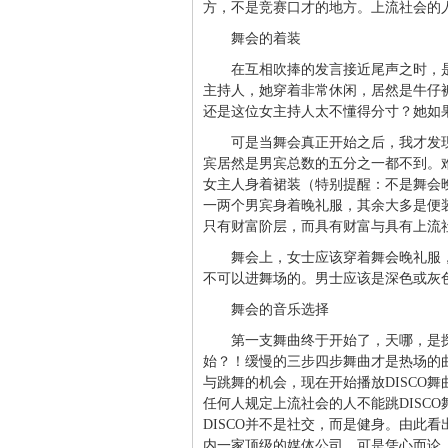
方，不是竞赛口才的地方。上流社会的
舞会的着装
在互相吹捧的发言接近尾声之时，
主持人，她穿着非常休闲，居然是牛仔
还是这位女主持人太不懂得分寸？她如
可是当舞会真正开始之后，我才发
宾居然是男宾总数的五分之一都不到。
女主人身着裙装（特别提醒：不是舞会
一两个男宾身着晚礼服，其余大多是便
只有财富阶层，而具有财富与具有上流
舞会上，女士应该穿着舞会晚礼服
不可以进舞场的。男士应该是深色或灰
舞会的音乐选择
第一支舞曲终于开始了，天哪，是
始？！缓慢的三步四步舞曲才是热场的
与跳舞的机会，现在开始播放DISCO
任何人规定上流社会的人不能跳DISC
DISCO并不是社交，而是健身。由此
内一家顶级的媒体公司。可是凭心而论