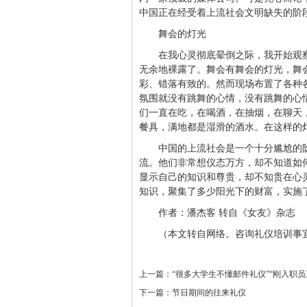
中国正在经受着上流社会文明缺失的阶
舞会的灯光
在我心灵彻底晕倒之际，我开始观
无余地裸露了。舞会有舞会的灯光，舞
彩、错落有致的。然而现场布置了各种
氛围就没有跳舞的心情，没有跳舞的心
们一直在吃，在喝酒，在抽烟，在聊天
餐具，满地都是湿滑的酒水。在这样的
中国的上流社会是一个十分尴尬的
流。他们非常想仪态万方，却不知道如
显示自己的知识和尊贵，却不知贵在心
知识，聚集了多少阳光下的财富，实施
作者：潘杰客 转自《女友》杂志
（本文转自网络。咨询礼仪培训事宜请联
上一篇：
“很多大学生不懂邮件礼仪”“刚入职员
下一篇：
节日期间的往来礼仪