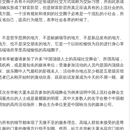
社交圈子具有不同的约定俗成的社交方式或称为交际习惯，并由此形成
国确实形成了财富阶层，但是财富阶层所真正应该具有的上流社会的礼
成方圆。一个没有规矩和准则的社交圈子必将是一个混乱的小社会，所
反省自己，提高行为规范，表率社会各界的时候了。
、不是哲学思辨的地方、不是献媚领导的地方、不是新品发布的地方、
地方、也不是深交朋友的地方。它是一个以轻松愉快为目的进行身心享
高端场所享受高端愉悦的高端圈子。
者有幸被邀请参加了许多“中国顶级人士的高端社交舞会”。所谓高端，
或机构，或是最知名的媒体单位；受邀参加活动的人员均是国内顶级企
家、娱乐圈中人气最旺的影视名人；活动举办地点至少都是五星级宾馆
笔者已从刚开始时的激动欣喜、跃跃欲试发展成为今天的不屑一顾、避
某次在华彬大厦水晶宫参加的高端舞会为例来说明中国上流社会舞会文
国最杰出的人士或是最耀眼的明星，其中大多数人的名字在整个中国都
周知的高尚活动场所；舞会主办单位更是中国响当当的媒体公司。
为所有的细节都体现了无微不至的服务理念。高端人群前来接受的是尊
礼服的门童的傲慢言行指手划脚。然而，站立在华彬大厦水晶宫门前的