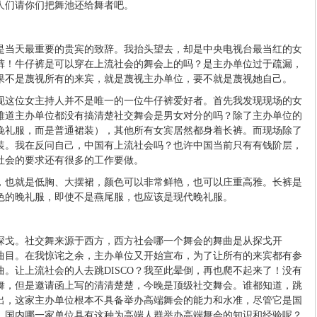
人们请你们把舞池还给舞者吧。
是当天最重要的贵宾的致辞。我抬头望去，却是中央电视台最当红的女
裤！牛仔裤是可以穿在上流社会的舞会上的吗？是主办单位过于疏漏，
果不是蔑视所有的来宾，就是蔑视主办单位，要不就是蔑视她自己。
现这位女主持人并不是唯一的一位牛仔裤爱好者。首先我发现现场的女
难道主办单位都没有搞清楚社交舞会是男女对分的吗？除了主办单位的
晚礼服，而是普通裙装），其他所有女宾居然都身着长裤。而现场除了
装。我在反问自己，中国有上流社会吗？也许中国当前只有有钱阶层，
社会的要求还有很多的工作要做。
，也就是低胸、大摆裙，颜色可以非常鲜艳，也可以庄重高雅。长裤是
色的晚礼服，即使不是燕尾服，也应该是现代晚礼服。
探戈。社交舞来源于西方，西方社会哪一个舞会的舞曲是从探戈开
曲目。在我惊诧之余，主办单位又开始宣布，为了让所有的来宾都有参
舞曲。让上流社会的人去跳DISCO？我至此晕倒，再也爬不起来了！没有
O舞，但是邀请函上写的清清楚楚，今晚是顶级社交舞会。谁都知道，跳
看出，这家主办单位根本不具备举办高端舞会的能力和水准，尽管它是国
，国内哪一家单位具有这种为高端人群举办高端舞会的知识和经验呢？