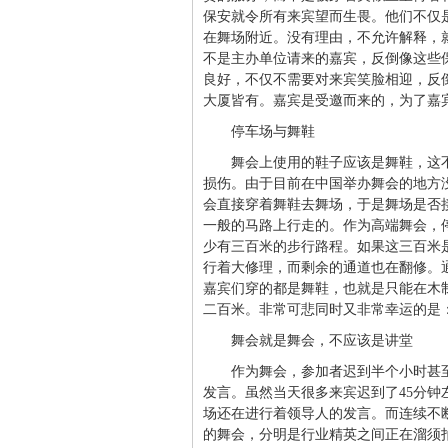
保安就令所有来宾望而生畏。他们不仅
在舞场附近。没有理由，不允许解释，
不是主办单位请来的嘉宾，反倒像这些
良好，不仅不需要对来宾笑脸相迎，反
大厦皆有。嘉宾是受邀而来的，为了嘉
停车场与舞鞋
舞会上使用的鞋子应该是舞鞋，这
损伤。由于目前在中国举办舞会的地方
会直接穿着舞鞋去舞场，于是舞场是否
一般的马路上行走的。作为高端舞会，
少有三百米的步行路程。如果这三百米
行着大修理，而剩余的通道也在翻修。通
嘉宾们穿的都是舞鞋，也就是只能在木
二百米。非常可悲同时又非常幸运的是
舞会就是舞会，不应该是讲堂
作为舞会，参加者迟到半个小时甚
发言。虽然当天很多来宾迟到了45分
场还在进行着领导人的发言。而连续不
的舞会，分明是行业精英之间正在溜须