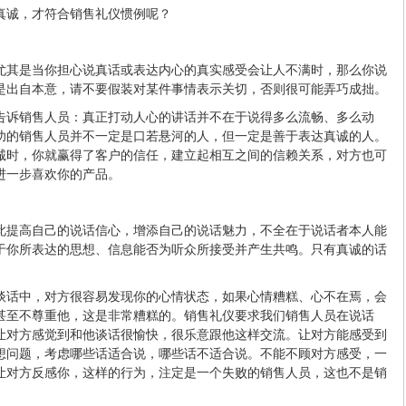
真诚，才符合销售礼仪惯例呢？
尤其是当你担心说真话或表达内心的真实感受会让人不满时，那么你说
是出自本意，请不要假装对某件事情表示关切，否则很可能弄巧成拙。
告诉销售人员：真正打动人心的讲话并不在于说得多么流畅、多么动
功的销售人员并不一定是口若悬河的人，但一定是善于表达真诚的人。
诚时，你就赢得了客户的信任，建立起相互之间的信赖关系，对方也可
进一步喜欢你的产品。
此提高自己的说话信心，增添自己的说话魅力，不全在于说话者本人能
于你所表达的思想、信息能否为听众所接受并产生共鸣。只有真诚的话
谈话中，对方很容易发现你的心情状态，如果心情糟糕、心不在焉，会
甚至不尊重他，这是非常糟糕的。销售礼仪要求我们销售人员在说话
让对方感觉到和他谈话很愉快，很乐意跟他这样交流。让对方能感受到
想问题，考虑哪些话适合说，哪些话不适合说。不能不顾对方感受，一
让对方反感你，这样的行为，注定是一个失败的销售人员，这也不是销