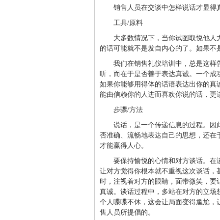
销售人员在交谈中怎样说话才显得
工具/原料
大多数情况下，当你试图取悦他人
的话可能就不是发自内心的了。如果不
我们在销售礼仪培训中，总是这样
听，而在于是否善于表达真诚。一个成
如果你能够用得体的话语表达出你的真
能由信赖你的人进而喜欢你说的话，更
步骤/方法
说话，是一个传递信息的过程。因
否准确、流畅地表达自己的思想，还在
才能赢得人心。
要保持愉悦的心情和对方谈话。在
让对方觉得你根本就不重视这次谈话，
时，注视着对方的眼睛，面带微笑，要
真诚。谈话过程中，多站在对方的立场
个人喋喋不休，这会让局面变得尴尬，
售人员所提倡的。