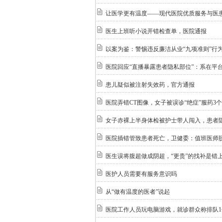
让医学更有温度——现代医院优质服务与医
医生上班听小说开错检查单，医院通报
以案为鉴：警惕违反廉洁从业“九项准则”行
医院回应“直播暴露患者隐私部位”：系在平
患儿疑似被注射失效药，官方通报
医院弄错CT图像，女子被误诊“绝症”服药3
女子赤裸上半身体检被护士带人闯入，患者隐
医院插错管致患者死亡，卫健委：值班医师
医生误将腹超做成阴超，“更贵”的找补是错
医护人员需要有服务意识吗
从“做有温度的医者”说起
医院工作人员玩电脑游戏，就诊群众称排队