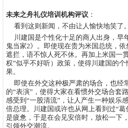
未来之舟礼仪培训机构评议
：
看到这则新闻，不由让人愉快地笑了
川建国是个性化十足的商人出身，早
鬼当家2》。即使现在贵为米国总统，依
遮拦，语不惊人死不休。再加上米国一贯
权”似乎不好听）政策，使得
川建国
的个
果。
即使在外交这种极严肃的场合，也经
的“表演”，使得大家在看惯外交场合套
感受到“一股清流”，让人产生一种娱乐
倍总理。
川建国
或许也从网上看到过“葛
是疲惫，于是在会见安倍时，放松一下，
引领外交潮流。