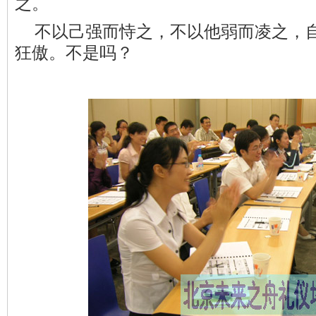
之。
不以己强而恃之，不以他弱而凌之，
狂傲。不是吗？