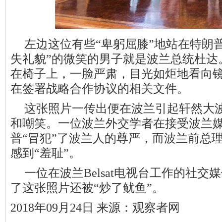
左边这位有些“卑躬屈膝”地站在特朗
失礼貌”的微笑的男子就是波兰总统杜达
在椅子上，一脸严肃，目光如炬地看向
在签署战略合作协议的相关文件。
这张照片一传出便在波兰引起轩然大
和嘲笑。一位波兰外交学者在接受波兰
普“冒犯”了波兰人的尊严，而波兰前总
感到“羞耻”。
一位在波兰Belsat电视台工作的社
了这张照片还被“炒了鱿鱼”。
2018年09月24日 来源：观察者网