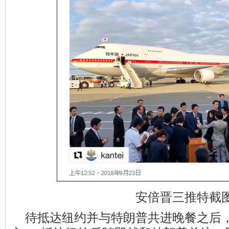
安倍晋三推特截
待抵达纽约并与特朗普共进晚餐之后