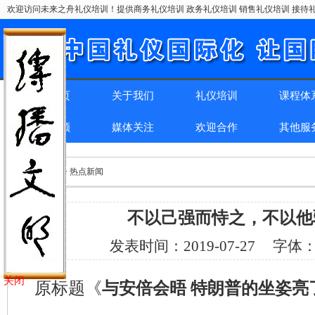
欢迎访问未来之舟礼仪培训！提供商务礼仪培训 政务礼仪培训 销售礼仪培训 接待礼
网站首页
关于我们
礼仪培训
课程体
精彩回顾
媒体关注
欢迎合作
其他服
位置：
首页
> > 热点新闻
不以己强而恃之，不以他
发表时间：
2019-07-27
字体
关闭
原标题《
与安倍会晤 特朗普的坐姿亮