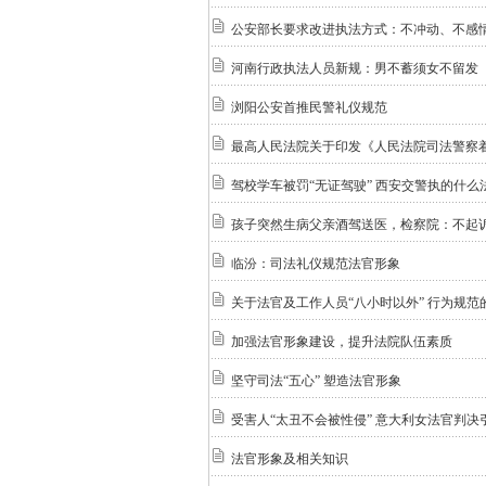
公安部长要求改进执法方式：不冲动、不感
河南行政执法人员新规：男不蓄须女不留发
浏阳公安首推民警礼仪规范
最高人民法院关于印发《人民法院司法警察着装
驾校学车被罚“无证驾驶” 西安交警执的什么
孩子突然生病父亲酒驾送医，检察院：不起
临汾：司法礼仪规范法官形象
关于法官及工作人员“八小时以外” 行为规范
加强法官形象建设，提升法院队伍素质
坚守司法“五心” 塑造法官形象
受害人“太丑不会被性侵” 意大利女法官判决
法官形象及相关知识