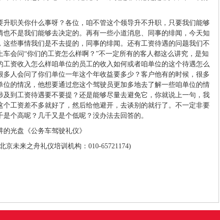
要升职关你什么事呀？各位，咱不管这个领导升不升职，只要我们能够
情也不是我们能够去决定的。再有一些小道消息、同事的绯闻，今天知
，这些事情我们是不去提的，同事的绯闻。还有工资待遇的问题我们不
上车会问“你们的工资怎么样啊？”不一定所有的客人都这么讲究，是知
的工资收入怎么样咱单位的员工的收入如何或者咱单位的这个待遇怎么
很多人会问了你们单位一年这个年收益要多少？客户他有的时候，很多
单位的情况，他想要通过您这个驾驶员更加多地去了解一些咱单位的情
涉及到工资待遇要不要提？还是能够尽量去避免它，你就说上一句，我
这个工资差不多就好了，然后给他避开，去谈别的就行了。不一定非要
千是个高呢？几千又是个低呢？没办法去回答的。
讲的光盘《公务车驾驶礼仪》
未来之舟礼仪培训机构：010-65721174)