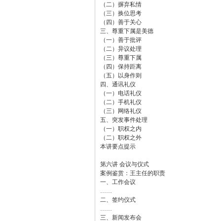
（二）摒弃私情
（三）换位思考
（四）善于关心
三、尊重下属是美德
（一）善于批评
（二）异议处理
（三）尊重下属
（四）保持距离
（五）以身作则
四、通讯礼仪
（一）电话礼仪
（二）手机礼仪
（三）网络礼仪
五、突发事件处理
（一）职权之内
（二）职权之外
本讲要点提示
第六讲 会议与仪式
案例鉴赏：王主任的职责
一、工作会议
……
二、签约仪式
……
三、新闻发布会