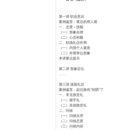
第一讲 职业意识
案例鉴赏：黄总的用人观
一、态度＞技能
（一）形象自律
（二）心态积极
二、职场礼仪作用
（一）内强个人素质
（二）外塑单位形象
本讲要点提示
第二讲 形象定位
……
第三讲 谋面礼仪
案例鉴赏：赵总脸色“转阴”了
一、常见致意礼
（一）握手礼
（二）其他致意礼
二、问候
（一）问候次序
（二）问候态度
（三）问候内容