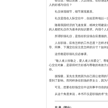
俗话说：物以类聚，人以情投。在职场这
人的好感与信任？
礼仪体现细节，细节展现素质。
礼仪是指在人际交往中，自始至终地以一
随着我国经济的飞速发展，精神文明建设
的人都把礼仪作为基本的知识要求。内强个人
所谓职场礼仪，是指在职业场合应遵循的
人在职场，应有怎样的工作态度？怎样才
导、同事、下属交往应注意怎样的分寸？如何
这些都是职场礼仪必修课。
“敬人者人恒敬之，爱人者人恒爱之”。
心交往对象，是获得对方好感与尊敬的有效方
你。
据报载，某先生竟然因为自己因公使用的手
受到了影响。而同样身在职场的李女士，因为
可见，想要在职场交往中达到事半功倍的
从这个角度来说，本书不仅是职场的求“生
-------------------------------------------------------
目 录（部分）