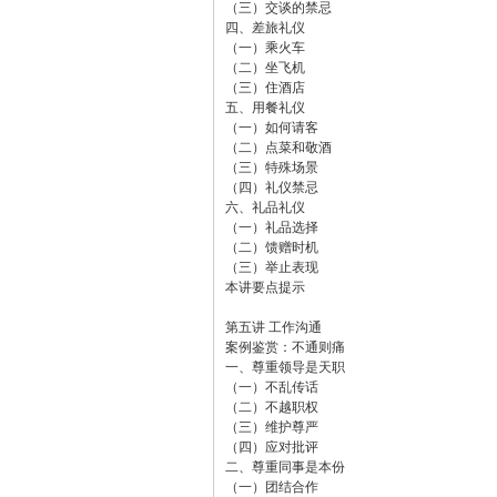
（三）交谈的禁忌
四、差旅礼仪
（一）乘火车
（二）坐飞机
（三）住酒店
五、用餐礼仪
（一）如何请客
（二）点菜和敬酒
（三）特殊场景
（四）礼仪禁忌
六、礼品礼仪
（一）礼品选择
（二）馈赠时机
（三）举止表现
本讲要点提示
第五讲 工作沟通
案例鉴赏：不通则痛
一、尊重领导是天职
（一）不乱传话
（二）不越职权
（三）维护尊严
（四）应对批评
二、尊重同事是本份
（一）团结合作