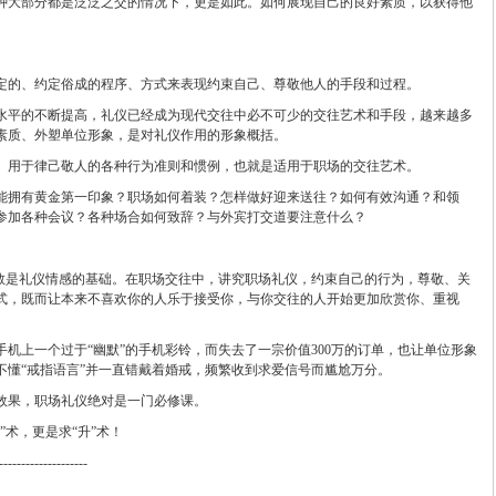
种大部分都是泛泛之交的情况下，更是如此。如何展现自己的良好素质，以获得他
定的、约定俗成的程序、方式来表现约束自己、尊敬他人的手段和过程。
水平的不断提高，礼仪已经成为现代交往中必不可少的交往艺术和手段，越来越多
素质、外塑单位形象，是对礼仪作用的形象概括。
、用于律己敬人的各种行为准则和惯例，也就是适用于职场的交往艺术。
能拥有黄金第一印象？职场如何着装？怎样做好迎来送往？如何有效沟通？和领
参加各种会议？各种场合如何致辞？与外宾打交道要注意什么？
尊敬是礼仪情感的基础。在职场交往中，讲究职场礼仪，约束自己的行为，尊敬、关
式，既而让本来不喜欢你的人乐于接受你，与你交往的人开始更加欣赏你、重视
机上一个过于“幽默”的手机彩铃，而失去了一宗价值300万的订单，也让单位形象
不懂“戒指语言”并一直错戴着婚戒，频繁收到求爱信号而尴尬万分。
效果，职场礼仪绝对是一门必修课。
”术，更是求“升”术！
--------------------