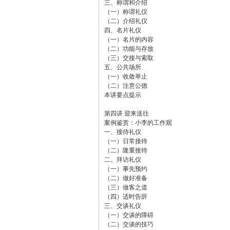
三、称谓和介绍
（一）称谓礼仪
（二）介绍礼仪
四、名片礼仪
（一）名片的内容
（二）功能与存放
（三）交接与索取
五、公共场所
（一）收敛举止
（二）注意公德
本讲要点提示
第四讲 迎来送往
案例鉴赏：小李的工作观
一、接待礼仪
（一）日常接待
（二）隆重接待
二、拜访礼仪
（一）事先预约
（二）做好准备
（三）做客之道
（四）适时告辞
三、交谈礼仪
（一）交谈的障碍
（二）交谈的技巧