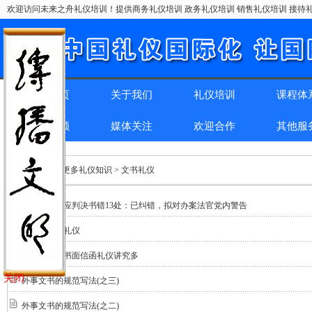
欢迎访问未来之舟礼仪培训！提供商务礼仪培训 政务礼仪培训 销售礼仪培训 接待礼
网站首页
关于我们
礼仪培训
课程体
精彩回顾
媒体关注
欢迎合作
其他服
位置：
首页
> 更多礼仪知识 > 文书礼仪
遂平法院回应判决书错13处：已纠错，拟对办案法官党内警告
赠言签名的礼仪
商务礼仪之书面信函礼仪讲究多
关闭
外事文书的规范写法(之三)
外事文书的规范写法(之二)