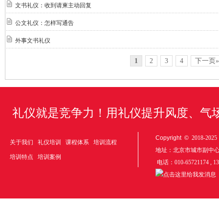
文书礼仪：收到请柬主动回复
公文礼仪：怎样写通告
外事文书礼仪
1
2
3
4
下一页»
礼仪就是竞争力！用礼仪提升风度、气
Copyright ©
2018-20
关于我们
礼仪培训
课程体系
培训流程
地址：北京市城市副中
培训特点
培训案例
电话：010-65721174 , 1