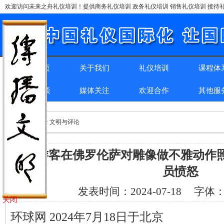
欢迎访问未来之舟礼仪培训！提供商务礼仪培训 政务礼仪培训 销售礼仪培训 接待礼
网站首页
关于我们
礼仪培训
课程体
精彩回顾
媒体关注
欢迎合作
其他服
位置：
首页
> > 文明与评论
一女游客在佛罗伦萨对雕像做不雅动作
员愤怒
发表时间：
2024-07-18
字体
关闭
环球网 2024年7月18日于北京