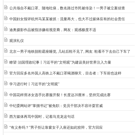
公共场合不戴口罩、随地吐痰，数名路过市民被传染！一男子被立案侦查
中国妇女报评杭州马某某被抓：流量再大，也大不过媒体应有的社会责任
迪奥摄影作品被指涉嫌歧视亚裔，网友：观感极度不适
观演礼仪
北京一男子地铁脱鞋霸座睡觉, 几站后鞋不见了, 网友: 鞋看不下去自己下车了
瞭望·治国理政纪事丨习近平的“文明观”为建设美好世界注入力量
官方回应多名外国人高铁上不戴口罩喝酒聊天，目击者：下车前也这样
学习进行时丨习近平的“文明观”
中国花样滑冰女选手比赛服开裂！长度达20厘米，坚持完成比赛
中纪委网站评“掌掴书记”被免职：党员干部决不容许耍官威
西方媒体再骂中国时，记着马克龙这句话
“有义务吗？”男子拒让靠窗女子入座还如此狡辩，官方回应