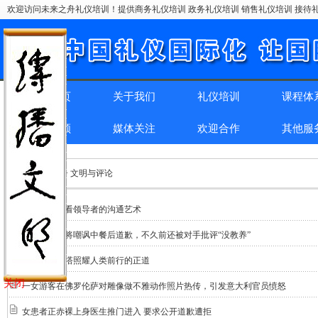
欢迎访问未来之舟礼仪培训！提供商务礼仪培训 政务礼仪培训 销售礼仪培训 接待礼
网站首页
关于我们
礼仪培训
课程体
精彩回顾
媒体关注
欢迎合作
其他服
位置：
首页
> > 文明与评论
从某贝风波看领导者的沟通艺术
美国网球女将嘲讽中餐后道歉，不久前还被对手批评“没教养”
让文明的灯塔照耀人类前行的正道
关闭
一女游客在佛罗伦萨对雕像做不雅动作照片热传，引发意大利官员愤怒
女患者正赤裸上身医生推门进入 要求公开道歉遭拒