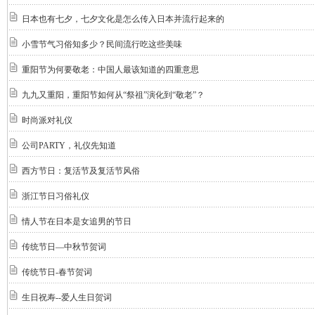
日本也有七夕，七夕文化是怎么传入日本并流行起来的
小雪节气习俗知多少？民间流行吃这些美味
重阳节为何要敬老：中国人最该知道的四重意思
九九又重阳，重阳节如何从“祭祖”演化到“敬老”？
时尚派对礼仪
公司PARTY，礼仪先知道
西方节日：复活节及复活节风俗
浙江节日习俗礼仪
情人节在日本是女追男的节日
传统节日—中秋节贺词
传统节日-春节贺词
生日祝寿--爱人生日贺词