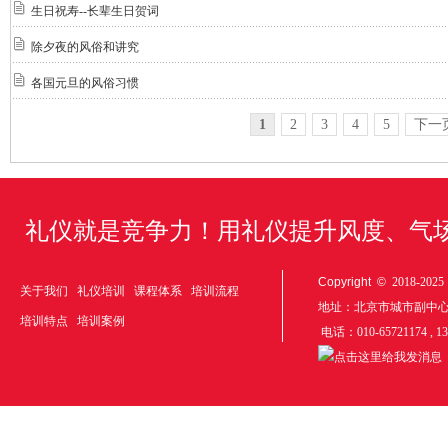
生日祝寿--长辈生日贺词
除夕夜的风俗和讲究
各国元旦的风俗习惯
1
2
3
4
5
下一
礼仪就是竞争力！用礼仪提升风度、气
Copyright ©
2018-20
关于我们
礼仪培训
课程体系
培训流程
地址：北京市城市副中
培训特点
培训案例
电话：010-65721174 , 1