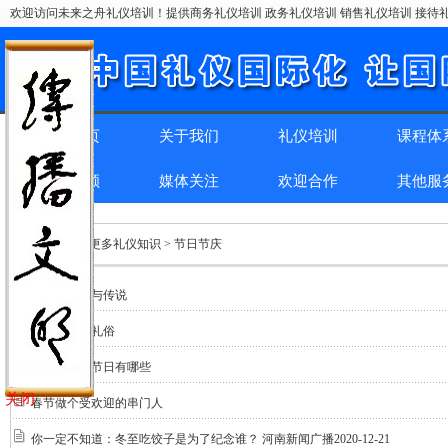
欢迎访问未来之舟礼仪培训！提供商务礼仪培训 政务礼仪培训 销售礼仪培训 接待礼
网站首页
关于我们
礼仪培训
课程体
精彩回顾
媒体关注
欢迎合作
其他服
位置：
首页
> 更多礼仪知识 > 节日节庆
春节的由来与传说
春节的红包礼俗
欧美国家的节日有哪些
关闭
春节做个受欢迎的串门人
你一定不知道：冬至吃饺子是为了纪念谁？ 河南新闻广播2020-12-21