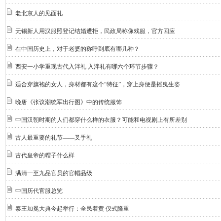
老北京人的见面礼
无锡新人用汉服照登记结婚遭拒，民政局称像戏服，官方回应
在中国历史上，对于老婆的称呼到底有哪几种？
西安一小学重现古代入泮礼 入泮礼有哪六个环节步骤？
适合穿旗袍的女人，身材都有这个“特征”，穿上身便是摇曳生姿
晚唐《张议潮统军出行图》中的传统服饰
中国汉朝时期的人们都穿什么样的衣服？可能和电视剧上有所差别
古人最重要的礼节——叉手礼
古代皇帝的帽子什么样
满清一至九品官员的官帽品级
中国历代官服总览
泰王加冕大典今起举行：全民着黄 仪式隆重