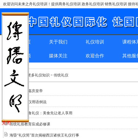
欢迎访问未来之舟礼仪培训！提供商务礼仪培训 政务礼仪培训 销售礼仪培训 接待礼
网站首页
关于我们
礼仪培训
课程体
精彩回顾
媒体关注
欢迎合作
其他服
位置：
首页
> 更多礼仪知识 > 传统礼仪
跪拜礼节与嘉庆皇帝
中国古代礼仪用语例说
中国传统饮食礼仪：美食先让老人享用
关闭
传统礼俗教育应成必修课
海昏“礼仪简”首次揭秘西汉诸侯王礼仪行事