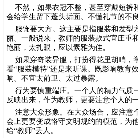
不然，如果衣冠不整，甚至穿戴短裤
会给学生留下蓬头垢面、不懂礼节的不
服饰要大方。这主要是指服装和发型
丽。一般说来，教师的服装款式宜庄重
艳丽，太扎眼，应以素雅为佳。
如果穿奇装异服，打扮得花里胡哨，
看“服装模特”还是来听课。既影响教育
响。不宜太前卫、太过暴露。
行为要慎重端庄。一个人的精力气质
反映出来，作为教师，更要注意个人的
注意大众形象。在大众场合，应注意
会上更要变成恪守文明规约的模范，为
给“教师”丢人。