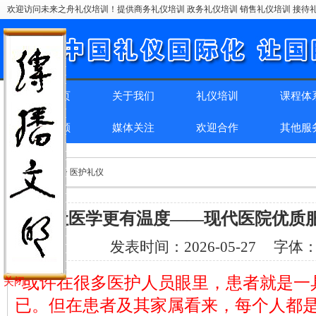
欢迎访问未来之舟礼仪培训！提供商务礼仪培训 政务礼仪培训 销售礼仪培训 接待礼
网站首页
关于我们
礼仪培训
课程体
精彩回顾
媒体关注
欢迎合作
其他服
位置：
首页
> > 医护礼仪
让医学更有温度——现代医院优质
发表时间：
2026-05-27
字体
“或许在很多医护人员眼里，患者就是一
关闭
已。但在患者及其家属看来，每个人都