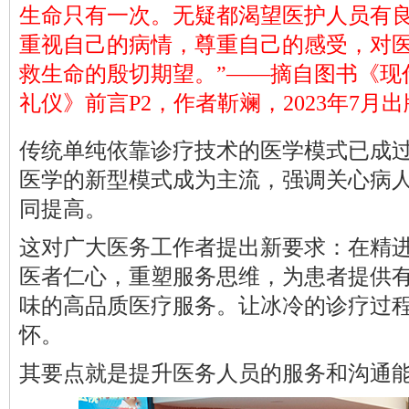
生命只有一次。无疑都渴望医护人员有
重视自己的病情，尊重自己的感受，对
救生命的殷切期望。”
——摘自图书
《
现
礼仪
》
前言P2
，
作者靳斓，2023年7月出
传统单纯依靠诊疗技术的医学模式已成
医学
的新型
模式
成为主流
，强调关心病
同提高。
这
对广大
医务工作者
提出新要求
：在精
医者仁心，重塑服务思维，为患者提供
味的高品质医疗服务
。
让冰冷的诊疗
过
怀。
其要点
就是
提升
医务人员的服务和沟通