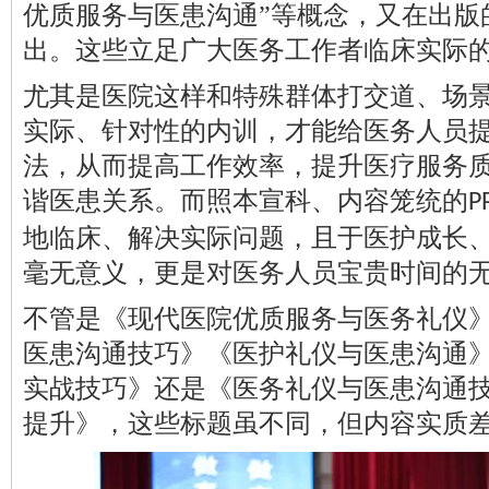
优质服务与医患沟通
”等概念
，又在出版
出。这些
立足
广大医务工作者
临床实
际
尤其是医院这样和特殊群体打交道、场
实际、针对性的内训，才能给医务人员
法，从而提高工作效率，提升医疗服务
谐医患关系。
而
照本宣科、内容笼统的
P
地临床、解决
实际问题
，
且
于医护成长
毫无意义
，
更是对医
务
人员宝贵时间的
不管是《现代医院优质服务与医务礼仪
医患沟通技巧》《医护礼仪与医患沟通
实战技巧》还是《医务礼仪与医患沟通
提升》，这些标题虽不同，但内容实质