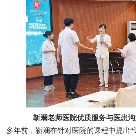
靳斓老师医院优质服务与医患沟
多
年前，
靳斓
在
针对医院的
课程中提出
“