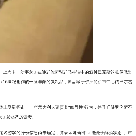
，上周末，涉事女子在佛罗伦萨对罗马神话中的酒神巴克斯的雕像做出
亚16世纪创作的一座雕像的复制品，原品藏于佛罗伦萨市中心的巴尔杰
体上受到抨击，一些意大利人谴责其“侮辱性”行为，并呼吁佛罗伦萨不
女子发起严厉谴责。
这名游客的身份信息尚未确定，并表示她当时“可能处于醉酒状态”。市