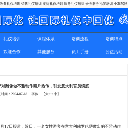
政务礼仪培训 销售礼仪培训 接待礼仪培训 医务礼仪培训 会务服务礼仪培训 小车驾
礼仪培训
课程体系
培训流程
培训特点
欢迎合作
其他服务
员工手册
公益活动
萨对雕像做不雅动作照片热传，引发意大利官员愤怒
表时间：
2024-07-18
字体：【
大
中
小
】
7月17日报道，近日，一名女性游客在意大利佛罗伦萨做出的不雅动作