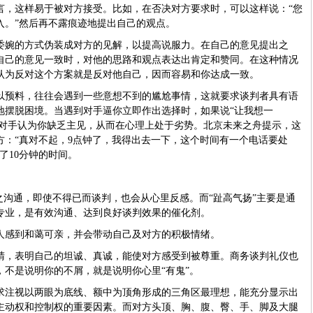
言，这样易于被对方接受。比如，在否决对方要求时，可以这样说：“您
入。”然后再不露痕迹地提出自己的观点。
委婉的方式伪装成对方的见解，以提高说服力。在自己的意见提出之
自己的意见一致时，对他的思路和观点表达出肯定和赞同。在这种情况
认为反对这个方案就是反对他自己，因而容易和你达成一致。
以预料，往往会遇到一些意想不到的尴尬事情，这就要求谈判者具有语
地摆脱困境。当遇到对手逼你立即作出选择时，如果说“让我想一
被对手认为你缺乏主见，从而在心理上处于劣势。北京未来之舟提示，这
方：“真对不起，9点钟了，我得出去一下，这个时间有一个电话要处
了10分钟的时间。
之沟通，即使不得已而谈判，也会从心里反感。而“趾高气扬”主要是通
专业，是有效沟通、达到良好谈判效果的催化剂。
人感到和蔼可亲，并会带动自己及对方的积极情绪。
睛，表明自己的坦诚、真诚，能使对方感受到被尊重。
商务谈判礼仪也
，不是说明你的不屑，就是说明你心里“有鬼”。
求注视以两眼为底线、额中为顶角形成的三角区最理想，能充分显示出
主动权和控制权的重要因素。而对方头顶、胸、腹、臀、手、脚及大腿