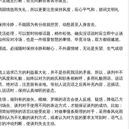
不宜随意打断，答完向解答者表示谢意。
易因情急而失礼，所以更要注意保持风度，应心平气和，措词文明礼
保持冷静，不能因为有分歧就挖苦、动怒甚至人身攻击。
灵活处理，可以暂时转移话题，稍作松弛。确实没话说时应立即中止谈
如何应对冷场，也是一件很显智慧的事情。毕竟冷场，双方都很尴尬。
理战。必须随时保持冷静和耐心，不外露情绪，无论是失望、生气或窃
础上追求己方的利益最大化，并不是你死我活的矛盾。所以，谈判中不
的风度和礼貌，始终以对方的姓氏和职务相称呼，多用礼貌用语。说话
话、绝对话，注意留有余地。等别人说完话之后再补充内容，忌插话、
人说话时，保持认真倾听的姿态。
性强，做到有的放矢。模糊、罗嗦的语言会使人反感、疑惑，降低己方
判场合、谈判对手使用不同的表达方式，才能保证谈判的成功。比如：
用简短明快的语言比较受欢迎；对做事慢条斯理的对手，采用春风化雨
遇到认为不礼貌的谈判方式，或者认为对方提的要求太苛刻时，语气上
方的冲动判断，使谈判失去主动。