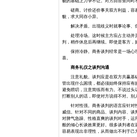
貌的基础上力争不让。对方回答查问时
磋商。讨价还价事关双方利益，容
貌，求大同存小异。
解决矛盾。出现歧义时就事论事、
处理冷场。这时候主方应占主动并
判，稍作休息后再继续。即使是客方，
保持冷静。商务谈判经常是一场心
喜。
商务礼仪之谈判沟通
注意礼貌。谈判应是在双方共赢基
管出现什么困境，都必须始终保持应有
避免唠叨，注意简练而有力。不说过头
打断别人的话，即使对方说得不对。别
针对性强。商务谈判的语言应针对
威信。针对不同的商品、谈判内容、谈
对脾气急躁、性格直爽的谈判对手，运
般的倾心长谈效果更好。很多谈判者在
容易表现出非理性，从而做出不利于己