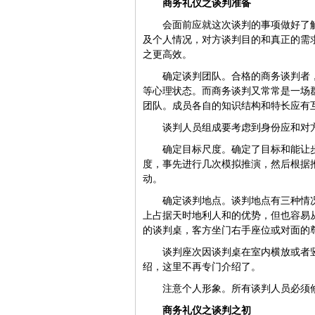
商务礼仪之谈判准备
会面前应就这次谈判的事项做好了
及个人情况，对方谈判目的和真正的需
之更高效。
确定谈判团队。合格的商务谈判者
等心理状态。而商务谈判又常常是一场
团队。成员各自的知识结构和特长应有
谈判人员组成要考虑到身份应和对
确定目标尺度。确定了目标和能让
度，事先进行几次模拟推演，然后根据
动。
确定谈判地点。谈判地点有三种情
上占据天时地利人和的优势，但也容易
的谈判桌，客方坐门右手座位或对面的
谈判座次因谈判桌在室内横放或者
绍，这里不再专门介绍了。
注意个人形象。所有谈判人员必须
商务礼仪之谈判之初