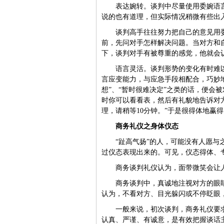
表达婉转。谈判中尽量使用委婉语
说的也有道理，但实际情况稍微有些出
谈判高手往往努力把自己的意见用
前，先问对手怎样解决问题。当对方和
下，谈判对手有被尊重的感觉，他就会
语言灵活。谈判形势的变化有时难
言应变能力，与应急手段相配合，巧妙
想”、“暂时很难决定”之类的话，便会
时你可以看看表，然后有礼貌地告诉对
理，请稍等10分钟。”于是很得体地赢得
商务礼仪之身体仪态
“趾高气扬”的人，可能没有人愿与
过仪态表现出来的。可见，仪态得体、
商务谈判礼仪认为，面带微笑会让
商务谈判中，真诚地注视对方的眼
认为，
不看对方、目光躲闪或不停眨眼
一般来说，初次谈判，商务礼仪要
认真、严谨、有诚意，是有效把握谈话