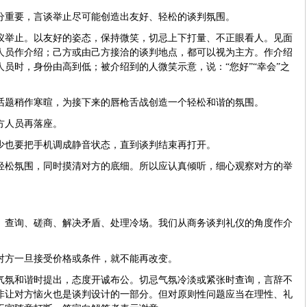
分重要，言谈举止尽可能创造出友好、轻松的谈判氛围。
仪举止。以友好的姿态，保持微笑，切忌上下打量、不正眼看人。见面
人员作介绍；己方或由己方接洽的谈判地点，都可以视为主方。作介绍
员时，身份由高到低；被介绍到的人微笑示意，说：“您好”“幸会”之
话题稍作寒暄，为接下来的唇枪舌战创造一个轻松和谐的氛围。
方人员再落座。
少也要把手机调成静音状态，直到谈判结束再打开。
轻松氛围，同时摸清对方的底细。所以应认真倾听，细心观察对方的举
、查询、磋商、解决矛盾、处理冷场。我们从商务谈判礼仪的角度作介
对方一旦接受价格或条件，就不能再改变。
气氛和谐时提出，态度开诚布公。切忌气氛冷淡或紧张时查询，言辞不
非让对方恼火也是谈判设计的一部分。但对原则性问题应当在理性、礼