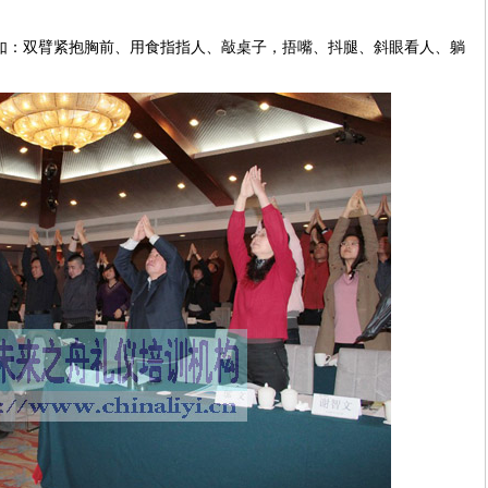
如：双臂紧抱胸前、用食指指人、敲桌子，捂嘴、抖腿、斜眼看人、躺