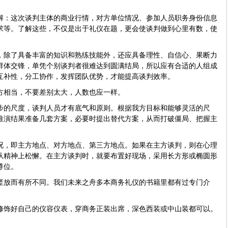
解：这次谈判主体的商业行情，对方单位情况、参加人员职务身份信息
求等。了解这些，不仅是出于礼仪在题，更会使谈判做到心里有数，使
，除了具备丰富的知识和熟练技能外，还应具备理性、自信心、果断力
群体交锋，单凭个别谈判者很难达到圆满结局，所以应有合适的人组成
互补性，分工协作，发挥团队优势，才能提高谈判效率。
方相当，不要差别太大，人数也应一样。
步的尺度，谈判人员才有底气和原则。根据我方目标和能够灵活的尺
推演结果准备几套方案，必要时提出替代方案，从而打破僵局、把握主
况，即主方地点、对方地点、第三方地点。如果在主方谈判，则在心理
从精神上松懈。在主方谈判时，就要布置好现场，采用长方形或椭圆形
尊位。
竖放而有所不同。我们未来之舟多本商务礼仪的书籍里都有过专门介
修饰好自己的仪容仪表，穿商务正装出席，深色西装或中山装都可以。