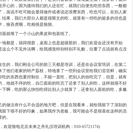
挺开心的，因为接待我们的人还在忙，就我们自便先吃些东西，一般都
了，虽说不吃可能会显得做作或者说还浪费东西，吃也可以，在别人家
，结果，我们大部分人都是很斯文的吃，就算有一些吃的挺多的但也是
学，狼吞虎咽，吃相很是狼狈。
前面就堆了一个小山的果皮和包装纸了。
一地都是，搞得很脏，桌面上也是超级脏的，我们欢迎会还没有开始
是这么个不见外法啊，给我感觉特别特别不礼貌，往重了点说就有点没
发生的，我们刚去公司的前三天都是培训，还是在会议室培训，在第二
来了他们老家的特产荔枝，特地拿了一些到会议室给我们尝尝鲜，确实
好吃的东西也要控制住，不能一直吃，把别人的份吃完了，但是，就有
的，他就不停的吃，自己面前的吃完了还拿了别人的吃，这样就很不好
一下啊，吃的那么快怕吃得比别人少就算了，还拿别人面前的吃，多尴
己的做法有什么不合适的地方吧，但是在我看来，就给我留下了深刻的
我留下很不好的印象，如果我作为老板，我可能会不是很喜欢这样的员
要的。
迎致电北京未来之舟礼仪培训机构：010-65721174)