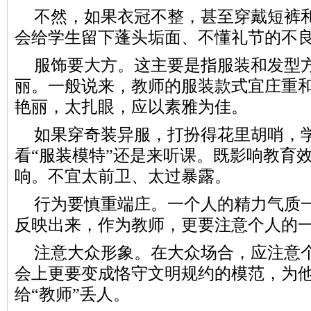
不然，如果衣冠不整，甚至穿戴短裤
会给学生留下蓬头垢面、不懂礼节的不
服饰要大方。这主要是指服装和发型
丽。一般说来，教师的服装款式宜庄重
艳丽，太扎眼，应以素雅为佳。
如果穿奇装异服，打扮得花里胡哨，
看“服装模特”还是来听课。既影响教育
响。不宜太前卫、太过暴露。
行为要慎重端庄。一个人的精力气质
反映出来，作为教师，更要注意个人的
注意大众形象。在大众场合，应注意
会上更要变成恪守文明规约的模范，为
给“教师”丢人。